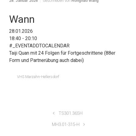
28. Januar 2026
Geschrieben von
Honghao Wang
Wann
28.01.2026
18:40 - 20:10
#_EVENTADDTOCALENDAR
Taiji Quan mit 24 Folgen für Fortgeschrittene (88er
Form und Partnerübung auch dabei)
VHS Marzahn-Hellersdorf
TS301.365H
MH3.01-315-H