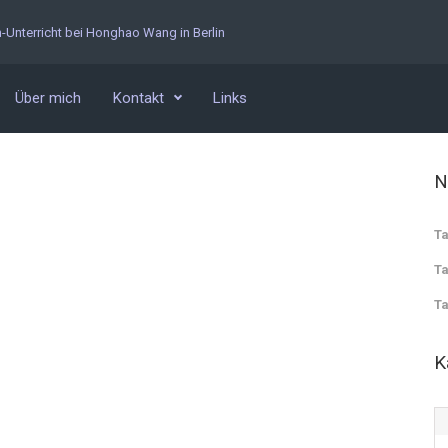
n-Unterricht bei Honghao Wang in Berlin
Über mich
Kontakt
Links
N
Ta
Ta
Ta
K