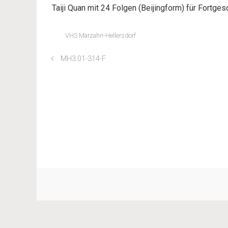
Taiji Quan mit 24 Folgen (Beijingform) für Fortge
VHS Marzahn-Hellersdorf
MH3.01-314-F