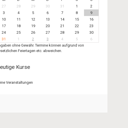
27
28
29
30
31
1
2
3
4
5
6
7
8
9
10
11
12
13
14
15
16
17
18
19
20
21
22
23
24
25
26
27
28
29
30
31
1
2
3
4
5
6
gaben ohne Gewähr. Termine können aufgrund von
setzlichen Feiertagen etc. abweichen.
eutige Kurse
ine Veranstaltungen