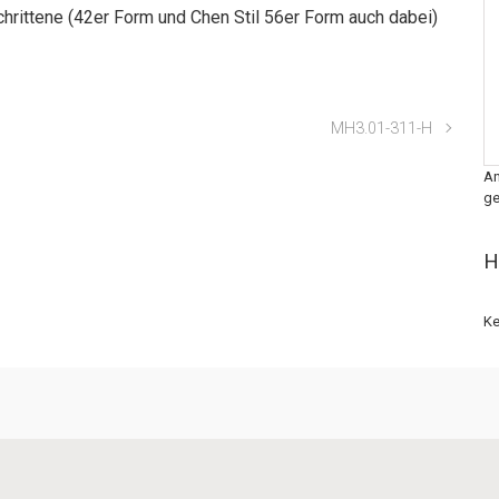
schrittene (42er Form und Chen Stil 56er Form auch dabei)
MH3.01-311-H
An
ge
H
Ke