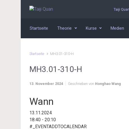
Zum Hauptinhalt springen
Taiji Qua
Startseite
Theorie
Kurse
Medien
Startseite
MH3.01-310-H
MH3.01-310-H
13. November 2024
Geschrieben von
Honghao Wang
Wann
13.11.2024
18:40 - 20:10
#_EVENTADDTOCALENDAR