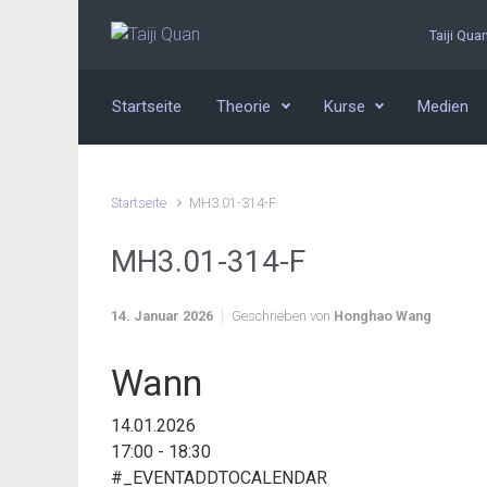
Zum Hauptinhalt springen
Taiji Qua
Startseite
Theorie
Kurse
Medien
Startseite
MH3.01-314-F
MH3.01-314-F
14. Januar 2026
Geschrieben von
Honghao Wang
Wann
14.01.2026
17:00 - 18:30
#_EVENTADDTOCALENDAR