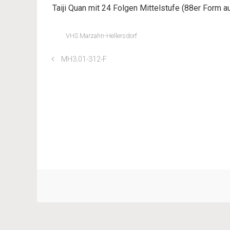
Taiji Quan mit 24 Folgen Mittelstufe (88er Form a
VHS Marzahn-Hellersdorf
MH3.01-312-F