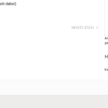
uch dabei)
MH3.01-310-H
An
ge
H
Ke