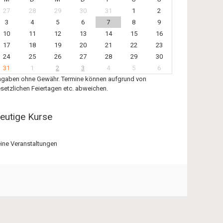
27
28
29
30
31
1
2
3
4
5
6
7
8
9
10
11
12
13
14
15
16
17
18
19
20
21
22
23
24
25
26
27
28
29
30
31
1
2
3
4
5
6
gaben ohne Gewähr. Termine können aufgrund von
setzlichen Feiertagen etc. abweichen.
eutige Kurse
ine Veranstaltungen