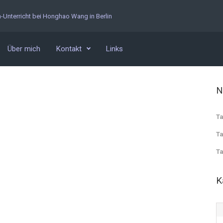
n-Unterricht bei Honghao Wang in Berlin
Über mich
Kontakt
Links
N
Ta
Ta
Ta
K