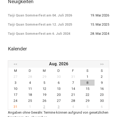
Neuigkeiten
Taiji Quan Sommerfest am 04. Juli 2026
19. Mai 2026
Taiji Quan Sommerfest am 12. Juli 2025
15. Mai 2025
Taiji Quan Sommerfest am 6. Juli 2024
28. Mai 2024
Kalender
Aug. 2026
<<
>>
M
D
M
D
F
S
S
27
28
29
30
31
1
2
3
4
5
6
7
8
9
10
11
12
13
14
15
16
17
18
19
20
21
22
23
24
25
26
27
28
29
30
31
1
2
3
4
5
6
Angaben ohne Gewähr. Termine können aufgrund von gesetzlichen