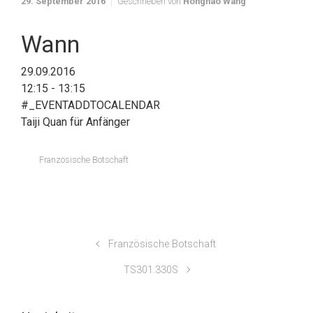
29. September 2016
Geschrieben von
Honghao Wang
Wann
29.09.2016
12:15 - 13:15
#_EVENTADDTOCALENDAR
Taiji Quan für Anfänger
Französische Botschaft
Französische Botschaft
TS301.330S