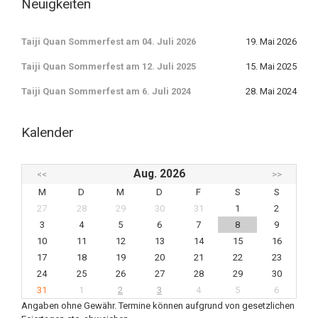
Neuigkeiten
Taiji Quan Sommerfest am 04. Juli 2026
19. Mai 2026
Taiji Quan Sommerfest am 12. Juli 2025
15. Mai 2025
Taiji Quan Sommerfest am 6. Juli 2024
28. Mai 2024
Kalender
Aug. 2026
<<
>>
M
D
M
D
F
S
S
27
28
29
30
31
1
2
3
4
5
6
7
8
9
10
11
12
13
14
15
16
17
18
19
20
21
22
23
24
25
26
27
28
29
30
31
1
2
3
4
5
6
Angaben ohne Gewähr. Termine können aufgrund von gesetzlichen