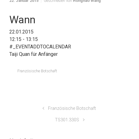
22. Januar 2015
Geschrieben von
Honghao Wang
Wann
22.01.2015
12:15 - 13:15
#_EVENTADDTOCALENDAR
Taiji Quan für Anfänger
Französische Botschaft
Französische Botschaft
TS301.330S