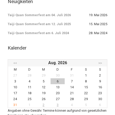
Neuigkeiten
Taiji Quan Sommerfest am 04. Juli 2026
19. Mai 2026
Taiji Quan Sommerfest am 12. Juli 2025
15. Mai 2025
Taiji Quan Sommerfest am 6. Juli 2024
28. Mai 2024
Kalender
Aug. 2026
<<
>>
M
D
M
D
F
S
S
27
28
29
30
31
1
2
3
4
5
6
7
8
9
10
11
12
13
14
15
16
17
18
19
20
21
22
23
24
25
26
27
28
29
30
31
1
2
3
4
5
6
Angaben ohne Gewähr. Termine können aufgrund von gesetzlichen