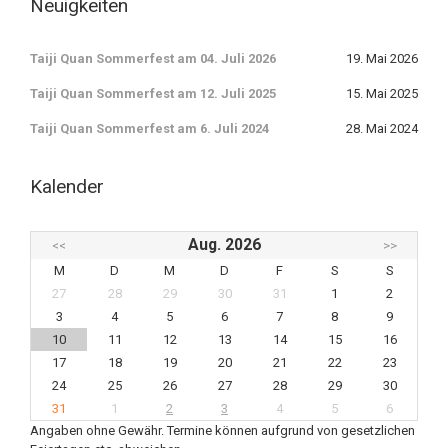
Neuigkeiten
Taiji Quan Sommerfest am 04. Juli 2026
19. Mai 2026
Taiji Quan Sommerfest am 12. Juli 2025
15. Mai 2025
Taiji Quan Sommerfest am 6. Juli 2024
28. Mai 2024
Kalender
Aug. 2026
<<
>>
M
D
M
D
F
S
S
27
28
29
30
31
1
2
3
4
5
6
7
8
9
10
11
12
13
14
15
16
17
18
19
20
21
22
23
24
25
26
27
28
29
30
31
1
2
3
4
5
6
Angaben ohne Gewähr. Termine können aufgrund von gesetzlichen