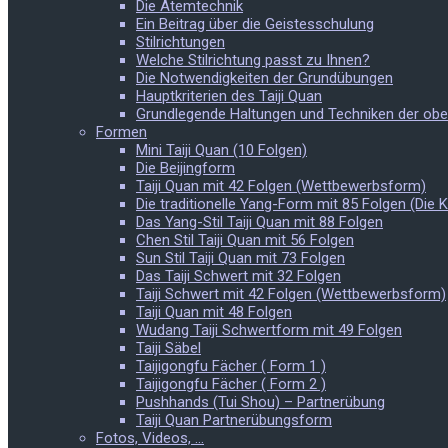
Die Atemtechnik
Ein Beitrag über die Geistesschulung
Stilrichtungen
Welche Stilrichtung passt zu Ihnen?
Die Notwendigkeiten der Grundübungen
Hauptkriterien des Taiji Quan
Grundlegende Haltungen und Techniken der ob
Formen
Mini Taiji Quan (10 Folgen)
Die Beijingform
Taiji Quan mit 42 Folgen (Wettbewerbsform)
Die traditionelle Yang-Form mit 85 Folgen (Die 
Das Yang-Stil Taiji Quan mit 88 Folgen
Chen Stil Taiji Quan mit 56 Folgen
Sun Stil Taiji Quan mit 73 Folgen
Das Taiji Schwert mit 32 Folgen
Taiji Schwert mit 42 Folgen (Wettbewerbsform)
Taiji Quan mit 48 Folgen
Wudang Taiji Schwertform mit 49 Folgen
Taiji Säbel
Taijigongfu Fächer ( Form 1 )
Taijigongfu Fächer ( Form 2 )
Pushhands (Tui Shou) – Partnerübung
Taiji Quan Partnerübungsform
Fotos, Videos, …