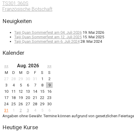
TS301.360S
Französische Botschaft
Neuigkeiten
Taiji Quan Sommerfest am 04. Juli 2026
19. Mai 2026
Taiji Quan Sommerfest am 12. Juli 2025
15. Mai 2025
Taiji Quan Sommerfest am 6. Juli 2024
28. Mai 2024
Kalender
Aug. 2026
<<
>>
M
D
M
D
F
S
S
27
28
29
30
31
1
2
3
4
5
6
7
8
9
10
11
12
13
14
15
16
17
18
19
20
21
22
23
24
25
26
27
28
29
30
31
1
2
3
4
5
6
Angaben ohne Gewähr. Termine können aufgrund von gesetzlichen Feiertage
Heutige Kurse