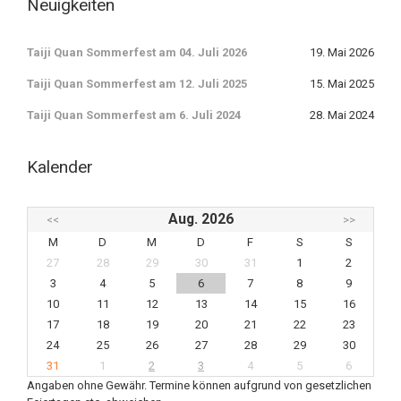
Neuigkeiten
Taiji Quan Sommerfest am 04. Juli 2026
19. Mai 2026
Taiji Quan Sommerfest am 12. Juli 2025
15. Mai 2025
Taiji Quan Sommerfest am 6. Juli 2024
28. Mai 2024
Kalender
Aug. 2026
<<
>>
M
D
M
D
F
S
S
27
28
29
30
31
1
2
3
4
5
6
7
8
9
10
11
12
13
14
15
16
17
18
19
20
21
22
23
24
25
26
27
28
29
30
31
1
2
3
4
5
6
Angaben ohne Gewähr. Termine können aufgrund von gesetzlichen