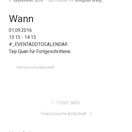
1. September 2016
Geschrieben von
Honghao Wang
Wann
01.09.2016
13:15 - 14:15
#_EVENTADDTOCALENDAR
Taiji Quan für Fortgeschrittene
Französische Botschaft
TS301.360S
Französische Botschaft