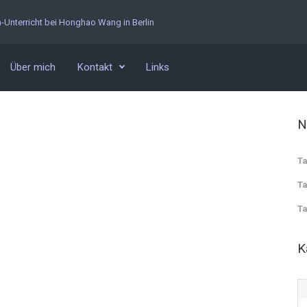
n-Unterricht bei Honghao Wang in Berlin
Über mich
Kontakt
Links
N
Ta
Ta
Ta
K