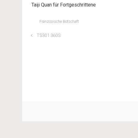
Taiji Quan für Fortgeschrittene
Französische Botschaft
TS301.360S