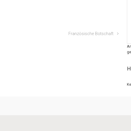
Französische Botschaft
An
ge
H
Ke