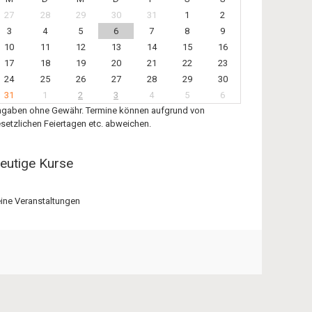
27
28
29
30
31
1
2
3
4
5
6
7
8
9
10
11
12
13
14
15
16
17
18
19
20
21
22
23
24
25
26
27
28
29
30
31
1
2
3
4
5
6
gaben ohne Gewähr. Termine können aufgrund von
setzlichen Feiertagen etc. abweichen.
eutige Kurse
ine Veranstaltungen