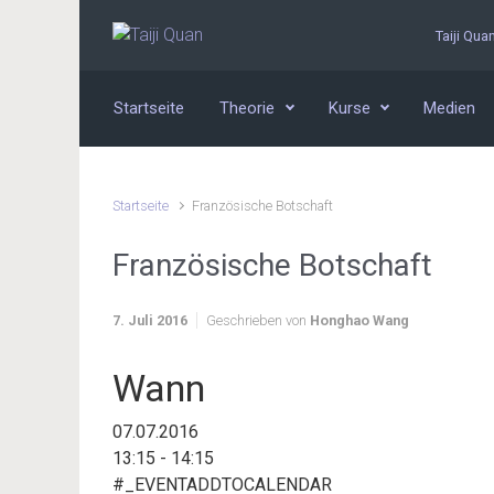
Zum Hauptinhalt springen
Taiji Qua
Startseite
Theorie
Kurse
Medien
Startseite
Französische Botschaft
Französische Botschaft
7. Juli 2016
Geschrieben von
Honghao Wang
Wann
07.07.2016
13:15 - 14:15
#_EVENTADDTOCALENDAR