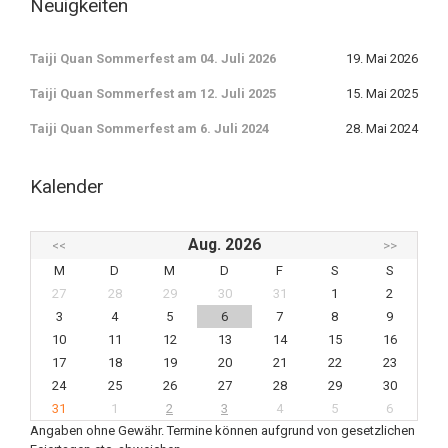
Neuigkeiten
Taiji Quan Sommerfest am 04. Juli 2026
19. Mai 2026
Taiji Quan Sommerfest am 12. Juli 2025
15. Mai 2025
Taiji Quan Sommerfest am 6. Juli 2024
28. Mai 2024
Kalender
Aug. 2026
<<
>>
M
D
M
D
F
S
S
27
28
29
30
31
1
2
3
4
5
6
7
8
9
10
11
12
13
14
15
16
17
18
19
20
21
22
23
24
25
26
27
28
29
30
31
1
2
3
4
5
6
Angaben ohne Gewähr. Termine können aufgrund von gesetzlichen