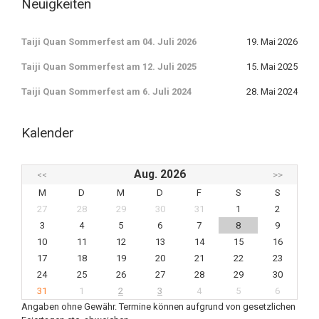
Neuigkeiten
Taiji Quan Sommerfest am 04. Juli 2026
19. Mai 2026
Taiji Quan Sommerfest am 12. Juli 2025
15. Mai 2025
Taiji Quan Sommerfest am 6. Juli 2024
28. Mai 2024
Kalender
Aug. 2026
<<
>>
M
D
M
D
F
S
S
27
28
29
30
31
1
2
3
4
5
6
7
8
9
10
11
12
13
14
15
16
17
18
19
20
21
22
23
24
25
26
27
28
29
30
31
1
2
3
4
5
6
Angaben ohne Gewähr. Termine können aufgrund von gesetzlichen