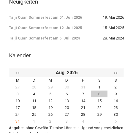
Neuigkeiten
Taiji Quan Sommerfest am 04. Juli 2026
19. Mai 2026
Taiji Quan Sommerfest am 12. Juli 2025
15. Mai 2025
Taiji Quan Sommerfest am 6. Juli 2024
28. Mai 2024
Kalender
Aug. 2026
<<
>>
M
D
M
D
F
S
S
27
28
29
30
31
1
2
3
4
5
6
7
8
9
10
11
12
13
14
15
16
17
18
19
20
21
22
23
24
25
26
27
28
29
30
31
1
2
3
4
5
6
Angaben ohne Gewähr. Termine können aufgrund von gesetzlichen