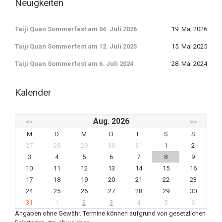
Neuigkeiten
Taiji Quan Sommerfest am 04. Juli 2026
19. Mai 2026
Taiji Quan Sommerfest am 12. Juli 2025
15. Mai 2025
Taiji Quan Sommerfest am 6. Juli 2024
28. Mai 2024
Kalender
Aug. 2026
<<
>>
M
D
M
D
F
S
S
27
28
29
30
31
1
2
3
4
5
6
7
8
9
10
11
12
13
14
15
16
17
18
19
20
21
22
23
24
25
26
27
28
29
30
31
1
2
3
4
5
6
Angaben ohne Gewähr. Termine können aufgrund von gesetzlichen