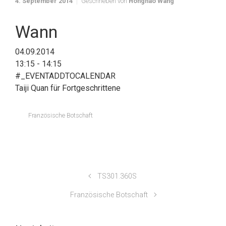
4. September 2014
Geschrieben von
Honghao Wang
Wann
04.09.2014
13:15 - 14:15
#_EVENTADDTOCALENDAR
Taiji Quan für Fortgeschrittene
Französische Botschaft
TS301.360S
Französische Botschaft