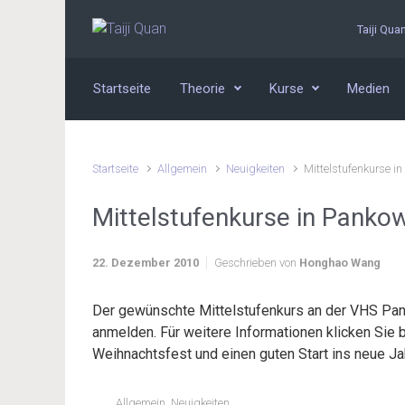
Zum Hauptinhalt springen
Taiji Qua
Startseite
Theorie
Kurse
Medien
Startseite
Allgemein
Neuigkeiten
Mittelstufenkurse i
Mittelstufenkurse in Panko
22. Dezember 2010
Geschrieben von
Honghao Wang
Der gewünschte Mittelstufenkurs an der VHS Panko
anmelden. Für weitere Informationen klicken Sie 
Weihnachtsfest und einen guten Start ins neue Ja
Allgemein
,
Neuigkeiten