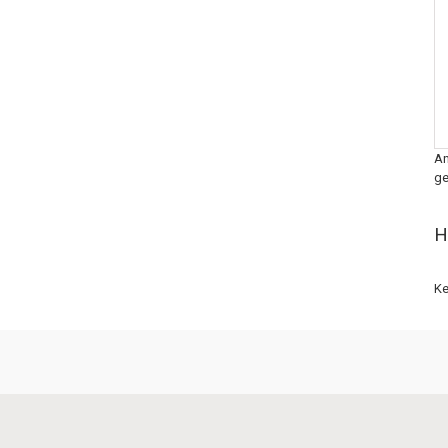
An
ge
H
Ke