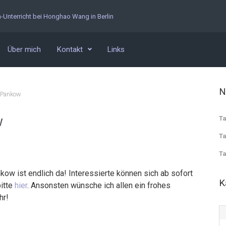
n-Unterricht bei Honghao Wang in Berlin
Über mich
Kontakt
Links
N
n Pankow
w
Ta
Ta
Ta
w ist endlich da! Interessierte können sich ab sofort
K
bitte
hier
. Ansonsten wünsche ich allen ein frohes
hr!