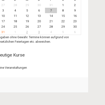
27
28
29
30
31
1
2
3
4
5
6
7
8
9
10
11
12
13
14
15
16
17
18
19
20
21
22
23
24
25
26
27
28
29
30
31
1
2
3
4
5
6
gaben ohne Gewähr. Termine können aufgrund von
setzlichen Feiertagen etc. abweichen.
eutige Kurse
ine Veranstaltungen