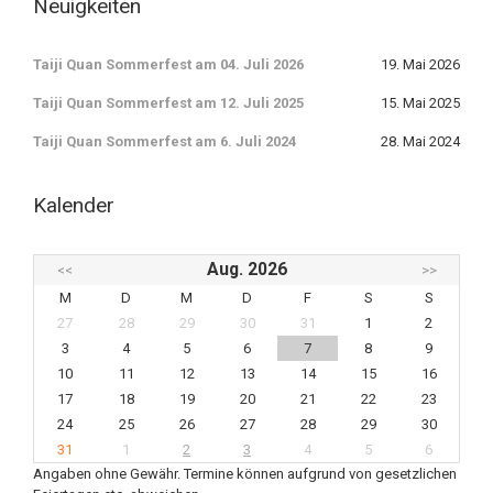
Neuigkeiten
Taiji Quan Sommerfest am 04. Juli 2026
19. Mai 2026
Taiji Quan Sommerfest am 12. Juli 2025
15. Mai 2025
Taiji Quan Sommerfest am 6. Juli 2024
28. Mai 2024
Kalender
Aug. 2026
<<
>>
M
D
M
D
F
S
S
27
28
29
30
31
1
2
3
4
5
6
7
8
9
10
11
12
13
14
15
16
17
18
19
20
21
22
23
24
25
26
27
28
29
30
31
1
2
3
4
5
6
Angaben ohne Gewähr. Termine können aufgrund von gesetzlichen