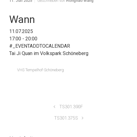
11. Juli 2025
Geschrieben von
Honghao Wang
Wann
11.07.2025
17:00 - 20:00
#_EVENTADDTOCALENDAR
Tai Ji Quan im Volkspark Schöneberg
VHS Tempelhof-Schöneberg
TS301.390F
TS301.375S