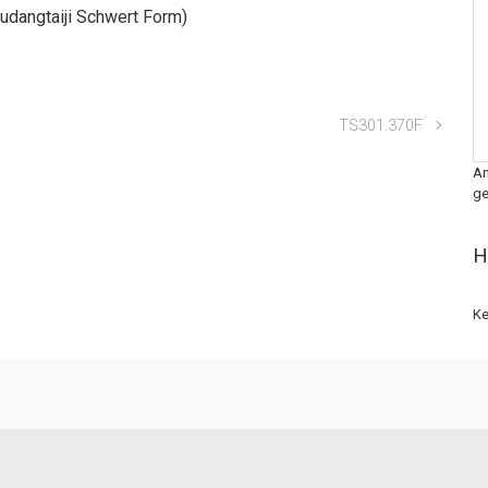
udangtaiji Schwert Form)
TS301.370F
An
ge
H
Ke