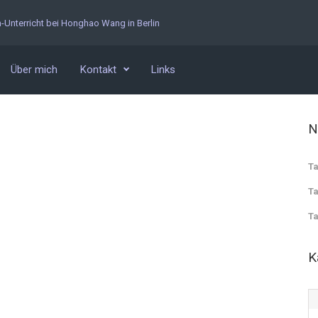
n-Unterricht bei Honghao Wang in Berlin
Über mich
Kontakt
Links
N
Ta
Ta
Ta
K