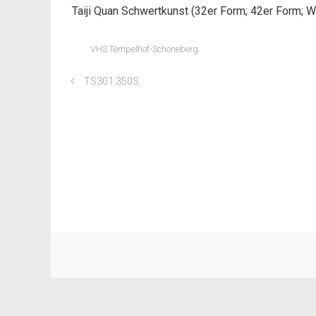
Taiji Quan Schwertkunst (32er Form; 42er Form; W
VHS Tempelhof-Schöneberg
TS301.350S