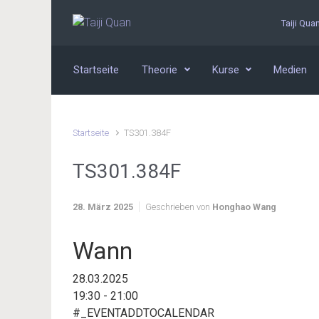
Zum Hauptinhalt springen
Taiji Qua
Startseite
Theorie
Kurse
Medien
Startseite
TS301.384F
TS301.384F
28. März 2025
Geschrieben von
Honghao Wang
Wann
28.03.2025
19:30 - 21:00
#_EVENTADDTOCALENDAR