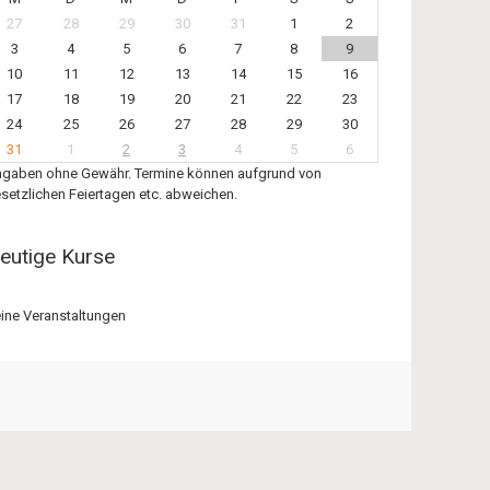
27
28
29
30
31
1
2
3
4
5
6
7
8
9
10
11
12
13
14
15
16
17
18
19
20
21
22
23
24
25
26
27
28
29
30
31
1
2
3
4
5
6
gaben ohne Gewähr. Termine können aufgrund von
setzlichen Feiertagen etc. abweichen.
eutige Kurse
ine Veranstaltungen