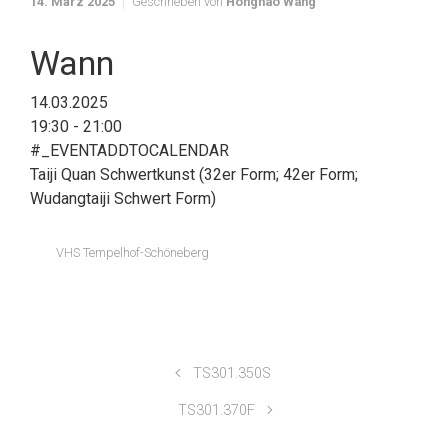
14. März 2025
Geschrieben von
Honghao Wang
Wann
14.03.2025
19:30 - 21:00
#_EVENTADDTOCALENDAR
Taiji Quan Schwertkunst (32er Form; 42er Form;
Wudangtaiji Schwert Form)
VHS Tempelhof-Schöneberg
TS301.350S
TS301.370F