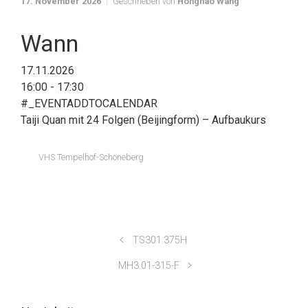
17. November 2026
Geschrieben von
Honghao Wang
Wann
17.11.2026
16:00 - 17:30
#_EVENTADDTOCALENDAR
Taiji Quan mit 24 Folgen (Beijingform) – Aufbaukurs
VHS Tempelhof-Schöneberg
TS301.375H
MH3.01-315-F