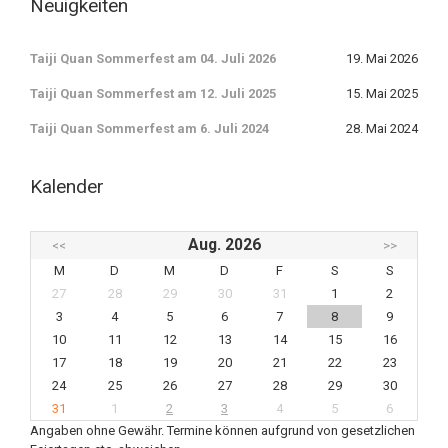
Neuigkeiten
Taiji Quan Sommerfest am 04. Juli 2026
19. Mai 2026
Taiji Quan Sommerfest am 12. Juli 2025
15. Mai 2025
Taiji Quan Sommerfest am 6. Juli 2024
28. Mai 2024
Kalender
Aug. 2026
<<
>>
M
D
M
D
F
S
S
27
28
29
30
31
1
2
3
4
5
6
7
8
9
10
11
12
13
14
15
16
17
18
19
20
21
22
23
24
25
26
27
28
29
30
31
1
2
3
4
5
6
Angaben ohne Gewähr. Termine können aufgrund von gesetzlichen