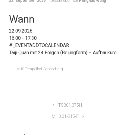
22. September 2026
Geschrieben von
Honghao Wang
Wann
22.09.2026
16:00 - 17:30
#_EVENTADDTOCALENDAR
Taiji Quan mit 24 Folgen (Beijingform) – Aufbaukurs
VHS Tempelhof-Schöneberg
TS301.375H
MH3.01-315-F