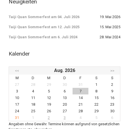
Neuigkeiten
Taiji Quan Sommerfest am 04. Juli 2026
19. Mai 2026
Taiji Quan Sommerfest am 12. Juli 2025
15. Mai 2025
Taiji Quan Sommerfest am 6. Juli 2024
28. Mai 2024
Kalender
Aug. 2026
<<
>>
M
D
M
D
F
S
S
27
28
29
30
31
1
2
3
4
5
6
7
8
9
10
11
12
13
14
15
16
17
18
19
20
21
22
23
24
25
26
27
28
29
30
31
1
2
3
4
5
6
Angaben ohne Gewähr. Termine können aufgrund von gesetzlichen