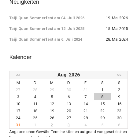
Neuigkeiten
Taiji Quan Sommerfest am 04. Juli 2026
19. Mai 2026
Taiji Quan Sommerfest am 12. Juli 2025
15. Mai 2025
Taiji Quan Sommerfest am 6. Juli 2024
28. Mai 2024
Kalender
Aug. 2026
<<
>>
M
D
M
D
F
S
S
27
28
29
30
31
1
2
3
4
5
6
7
8
9
10
11
12
13
14
15
16
17
18
19
20
21
22
23
24
25
26
27
28
29
30
31
1
2
3
4
5
6
Angaben ohne Gewähr. Termine können aufgrund von gesetzlichen