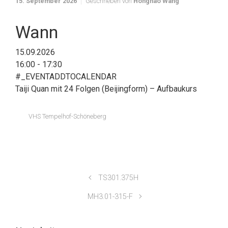
15. September 2026
Geschrieben von
Honghao Wang
Wann
15.09.2026
16:00 - 17:30
#_EVENTADDTOCALENDAR
Taiji Quan mit 24 Folgen (Beijingform) – Aufbaukurs
VHS Tempelhof-Schöneberg
TS301.375H
MH3.01-315-F