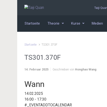
Zum Hauptinhalt springen
Taiji Qua
Startseite
Theorie
Kurse
Medien
Startseite
TS301.370F
TS301.370F
14. Februar 2025
Geschrieben von
Honghao Wang
Wann
14.02.2025
16:00 - 17:30
#_EVENTADDTOCALENDAR