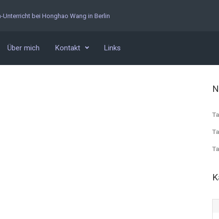
n-Unterricht bei Honghao Wang in Berlin
Über mich
Kontakt
Links
N
Ta
Ta
Ta
K