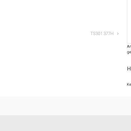
TS301.377H
An
ge
H
Ke