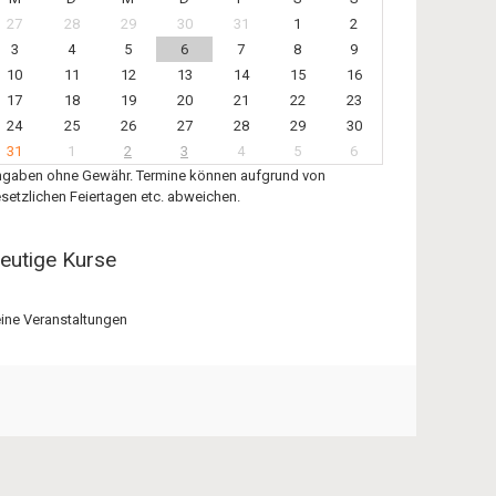
27
28
29
30
31
1
2
3
4
5
6
7
8
9
10
11
12
13
14
15
16
17
18
19
20
21
22
23
24
25
26
27
28
29
30
31
1
2
3
4
5
6
gaben ohne Gewähr. Termine können aufgrund von
setzlichen Feiertagen etc. abweichen.
eutige Kurse
ine Veranstaltungen