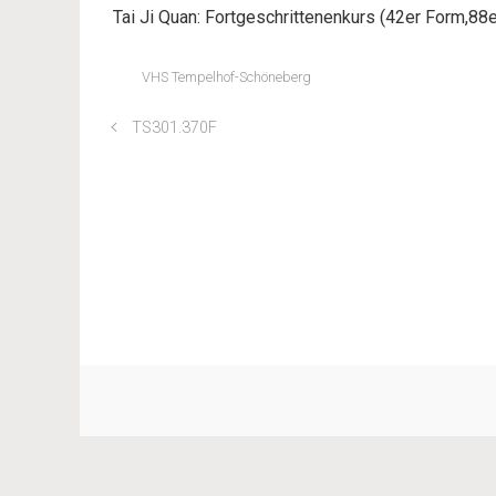
Tai Ji Quan: Fortgeschrittenenkurs (42er Form,88e
VHS Tempelhof-Schöneberg
TS301.370F