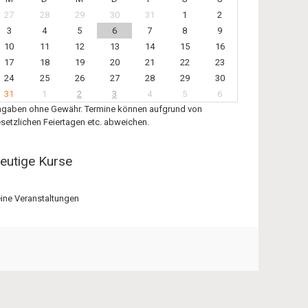
27
28
29
30
31
1
2
3
4
5
6
7
8
9
10
11
12
13
14
15
16
17
18
19
20
21
22
23
24
25
26
27
28
29
30
31
1
2
3
4
5
6
gaben ohne Gewähr. Termine können aufgrund von
setzlichen Feiertagen etc. abweichen.
eutige Kurse
ine Veranstaltungen