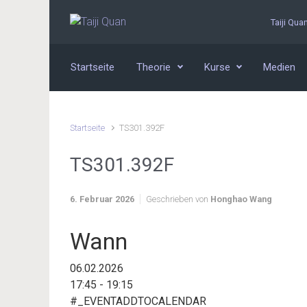
Zum Hauptinhalt springen
Taiji Qua
Startseite
Theorie
Kurse
Medien
Startseite
TS301.392F
TS301.392F
6. Februar 2026
Geschrieben von
Honghao Wang
Wann
06.02.2026
17:45 - 19:15
#_EVENTADDTOCALENDAR