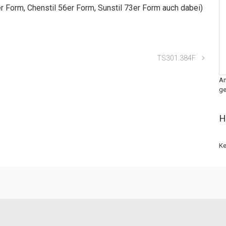
r Form, Chenstil 56er Form, Sunstil 73er Form auch dabei)
TS301.384F
An
ge
H
Ke