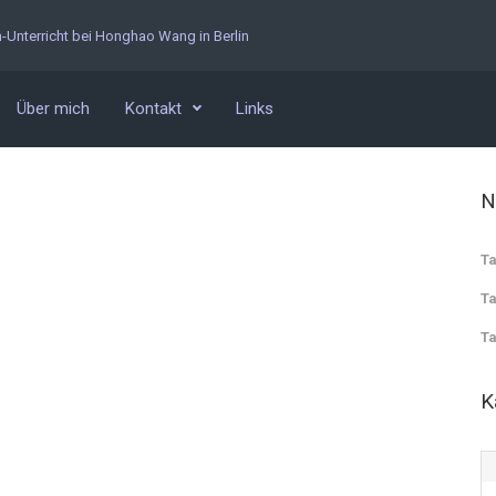
n-Unterricht bei Honghao Wang in Berlin
Über mich
Kontakt
Links
N
Ta
Ta
Ta
K