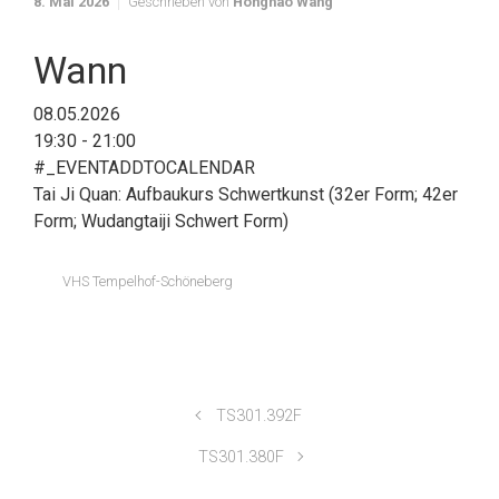
8. Mai 2026
Geschrieben von
Honghao Wang
Wann
08.05.2026
19:30 - 21:00
#_EVENTADDTOCALENDAR
Tai Ji Quan: Aufbaukurs Schwertkunst (32er Form; 42er
Form; Wudangtaiji Schwert Form)
VHS Tempelhof-Schöneberg
TS301.392F
TS301.380F