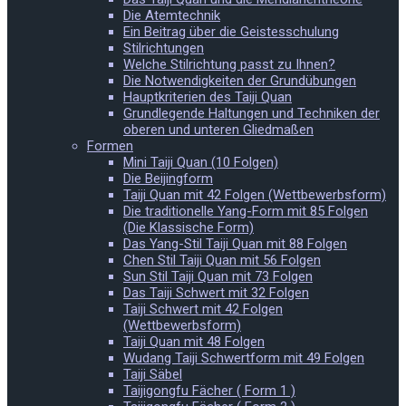
Die Atemtechnik
Ein Beitrag über die Geistesschulung
Stilrichtungen
Welche Stilrichtung passt zu Ihnen?
Die Notwendigkeiten der Grundübungen
Hauptkriterien des Taiji Quan
Grundlegende Haltungen und Techniken der
oberen und unteren Gliedmaßen
Formen
Mini Taiji Quan (10 Folgen)
Die Beijingform
Taiji Quan mit 42 Folgen (Wettbewerbsform)
Die traditionelle Yang-Form mit 85 Folgen
(Die Klassische Form)
Das Yang-Stil Taiji Quan mit 88 Folgen
Chen Stil Taiji Quan mit 56 Folgen
Sun Stil Taiji Quan mit 73 Folgen
Das Taiji Schwert mit 32 Folgen
Taiji Schwert mit 42 Folgen
(Wettbewerbsform)
Taiji Quan mit 48 Folgen
Wudang Taiji Schwertform mit 49 Folgen
Taiji Säbel
Taijigongfu Fächer ( Form 1 )