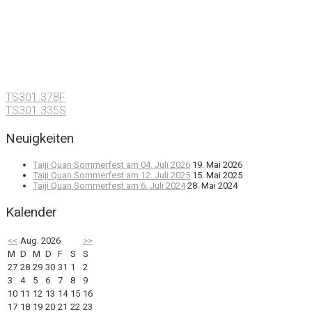
TS301.378F
TS301.335S
Neuigkeiten
Taiji Quan Sommerfest am 04. Juli 2026
19. Mai 2026
Taiji Quan Sommerfest am 12. Juli 2025
15. Mai 2025
Taiji Quan Sommerfest am 6. Juli 2024
28. Mai 2024
Kalender
<<
Aug. 2026
>>
M
D
M
D
F
S
S
27
28
29
30
31
1
2
3
4
5
6
7
8
9
10
11
12
13
14
15
16
17
18
19
20
21
22
23