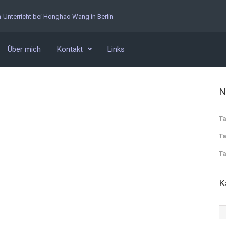
n-Unterricht bei Honghao Wang in Berlin
Über mich
Kontakt
Links
N
Ta
Ta
Ta
K