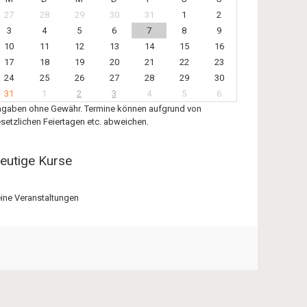
27
28
29
30
31
1
2
3
4
5
6
7
8
9
10
11
12
13
14
15
16
17
18
19
20
21
22
23
24
25
26
27
28
29
30
31
1
2
3
4
5
6
gaben ohne Gewähr. Termine können aufgrund von
setzlichen Feiertagen etc. abweichen.
eutige Kurse
ine Veranstaltungen