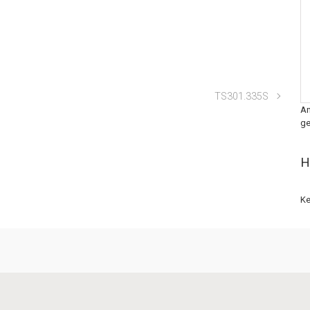
TS301.335S
An
ge
H
Ke