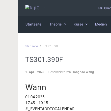
Zum Hauptinhalt springen
Taiji Qua
Startseite
Theorie
Kurse
Medien
Startseite
TS301.390F
TS301.390F
1. April 2025
Geschrieben von
Honghao Wang
Wann
01.04.2025
17:45 - 19:15
#_EVENTADDTOCALENDAR