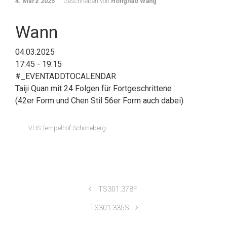
4. März 2025
Geschrieben von
Honghao Wang
Wann
04.03.2025
17:45 - 19:15
#_EVENTADDTOCALENDAR
Taiji Quan mit 24 Folgen für Fortgeschrittene
(42er Form und Chen Stil 56er Form auch dabei)
VHS Tempelhof-Schöneberg
TS301.378F
TS301.335S