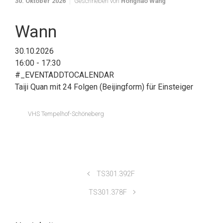
30. Oktober 2026
Geschrieben von
Honghao Wang
Wann
30.10.2026
16:00 - 17:30
#_EVENTADDTOCALENDAR
Taiji Quan mit 24 Folgen (Beijingform) für Einsteiger
VHS Tempelhof-Schöneberg
TS301.392F
TS301.378F