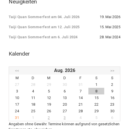
Neuigkeiten
Taiji Quan Sommerfest am 04. Juli 2026
19. Mai 2026
Taiji Quan Sommerfest am 12. Juli 2025
15. Mai 2025
Taiji Quan Sommerfest am 6. Juli 2024
28. Mai 2024
Kalender
Aug. 2026
<<
>>
M
D
M
D
F
S
S
27
28
29
30
31
1
2
3
4
5
6
7
8
9
10
11
12
13
14
15
16
17
18
19
20
21
22
23
24
25
26
27
28
29
30
31
1
2
3
4
5
6
Angaben ohne Gewähr. Termine können aufgrund von gesetzlichen