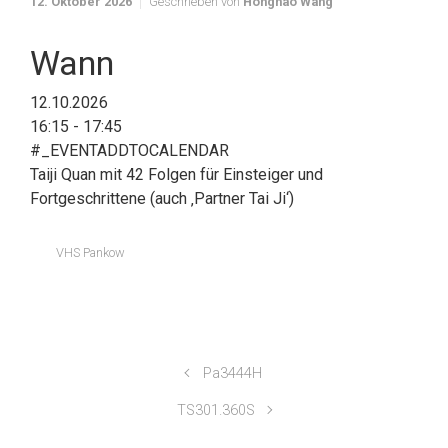
12. Oktober 2026
Geschrieben von
Honghao Wang
Wann
12.10.2026
16:15 - 17:45
#_EVENTADDTOCALENDAR
Taiji Quan mit 42 Folgen für Einsteiger und
Fortgeschrittene (auch ‚Partner Tai Ji‘)
VHS Pankow
Pa3444H
TS301.360S