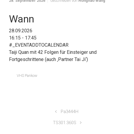
28. September 2026
Geschrieben von
Honghao Wang
Wann
28.09.2026
16:15 - 17:45
#_EVENTADDTOCALENDAR
Taiji Quan mit 42 Folgen für Einsteiger und
Fortgeschrittene (auch ‚Partner Tai Ji‘)
VHS Pankow
Pa3444H
TS301.360S