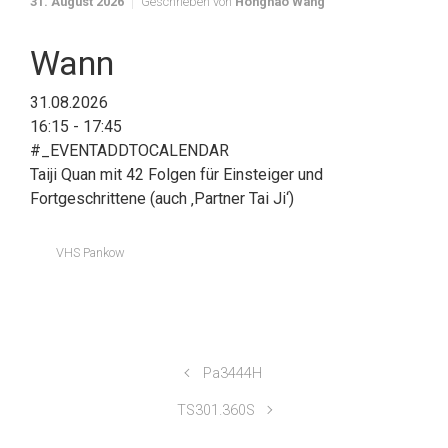
31. August 2026
Geschrieben von
Honghao Wang
Wann
31.08.2026
16:15 - 17:45
#_EVENTADDTOCALENDAR
Taiji Quan mit 42 Folgen für Einsteiger und
Fortgeschrittene (auch ‚Partner Tai Ji‘)
VHS Pankow
Pa3444H
TS301.360S