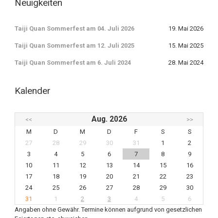
Neuigkeiten
Taiji Quan Sommerfest am 04. Juli 2026
19. Mai 2026
Taiji Quan Sommerfest am 12. Juli 2025
15. Mai 2025
Taiji Quan Sommerfest am 6. Juli 2024
28. Mai 2024
Kalender
Aug. 2026
<<
>>
M
D
M
D
F
S
S
27
28
29
30
31
1
2
3
4
5
6
7
8
9
10
11
12
13
14
15
16
17
18
19
20
21
22
23
24
25
26
27
28
29
30
31
1
2
3
4
5
6
Angaben ohne Gewähr. Termine können aufgrund von gesetzlichen