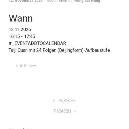
12. November 2026
Geschrieben von
Honghao Wang
Wann
12.11.2026
16:15 - 17:45
#_EVENTADDTOCALENDAR
Taiji Quan mit 24 Folgen (Beijingform)-Aufbaustufe
VHS Pankow
Pa3463H
Pa3458H