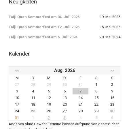
Neuigkeiten
Taiji Quan Sommerfest am 04. Juli 2026
19. Mai 2026
Taiji Quan Sommerfest am 12. Juli 2025
15. Mai 2025
Taiji Quan Sommerfest am 6. Juli 2024
28. Mai 2024
Kalender
Aug. 2026
<<
>>
M
D
M
D
F
S
S
27
28
29
30
31
1
2
3
4
5
6
7
8
9
10
11
12
13
14
15
16
17
18
19
20
21
22
23
24
25
26
27
28
29
30
31
1
2
3
4
5
6
Angaben ohne Gewähr. Termine können aufgrund von gesetzlichen