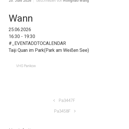
25. Juni 2026
Geschrieben von
Honghao Wang
Wann
25.06.2026
16:30 - 19:30
#_EVENTADDTOCALENDAR
Taiji Quan im Park(Park am Weißen See)
VHS Pankow
Pa3447F
Pa3458F