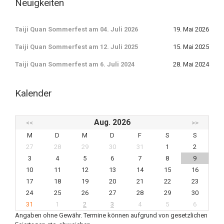
Neuigkeiten
Taiji Quan Sommerfest am 04. Juli 2026
19. Mai 2026
Taiji Quan Sommerfest am 12. Juli 2025
15. Mai 2025
Taiji Quan Sommerfest am 6. Juli 2024
28. Mai 2024
Kalender
Aug. 2026
<<
>>
M
D
M
D
F
S
S
27
28
29
30
31
1
2
3
4
5
6
7
8
9
10
11
12
13
14
15
16
17
18
19
20
21
22
23
24
25
26
27
28
29
30
31
1
2
3
4
5
6
Angaben ohne Gewähr. Termine können aufgrund von gesetzlichen