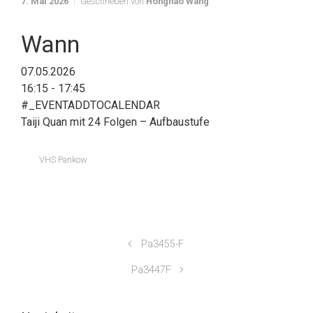
7. Mai 2026
Geschrieben von
Honghao Wang
Wann
07.05.2026
16:15 - 17:45
#_EVENTADDTOCALENDAR
Taiji Quan mit 24 Folgen – Aufbaustufe
VHS Pankow
Pa3455-F
Pa3447F