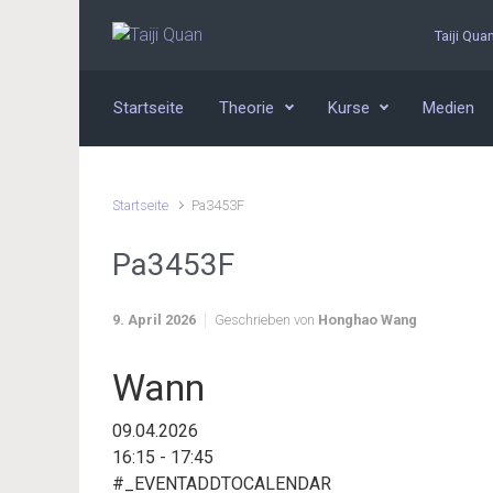
Zum Hauptinhalt springen
Taiji Qua
Startseite
Theorie
Kurse
Medien
Startseite
Pa3453F
Pa3453F
9. April 2026
Geschrieben von
Honghao Wang
Wann
09.04.2026
16:15 - 17:45
#_EVENTADDTOCALENDAR