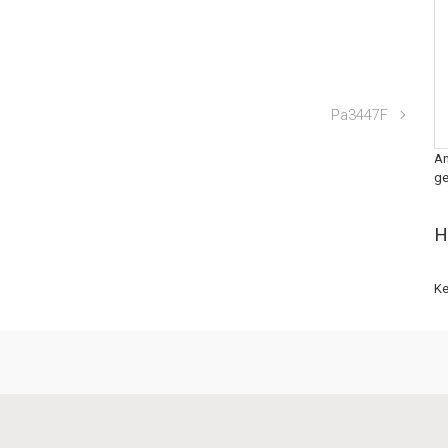
Pa3447F
An
ge
H
Ke