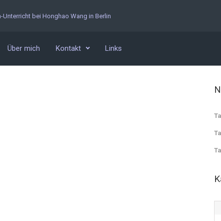
n-Unterricht bei Honghao Wang in Berlin
Über mich
Kontakt
Links
N
Ta
Ta
Ta
K