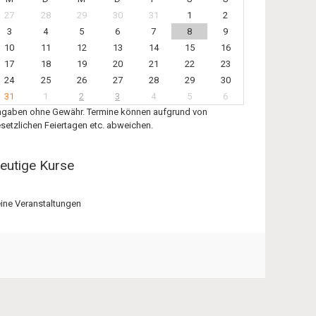
27
28
29
30
31
1
2
3
4
5
6
7
8
9
10
11
12
13
14
15
16
17
18
19
20
21
22
23
24
25
26
27
28
29
30
31
1
2
3
4
5
6
gaben ohne Gewähr. Termine können aufgrund von
setzlichen Feiertagen etc. abweichen.
eutige Kurse
ine Veranstaltungen