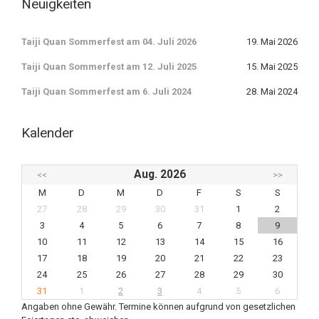
Neuigkeiten
Taiji Quan Sommerfest am 04. Juli 2026
19. Mai 2026
Taiji Quan Sommerfest am 12. Juli 2025
15. Mai 2025
Taiji Quan Sommerfest am 6. Juli 2024
28. Mai 2024
Kalender
Aug. 2026
<<
>>
M
D
M
D
F
S
S
27
28
29
30
31
1
2
3
4
5
6
7
8
9
10
11
12
13
14
15
16
17
18
19
20
21
22
23
24
25
26
27
28
29
30
31
1
2
3
4
5
6
Angaben ohne Gewähr. Termine können aufgrund von gesetzlichen