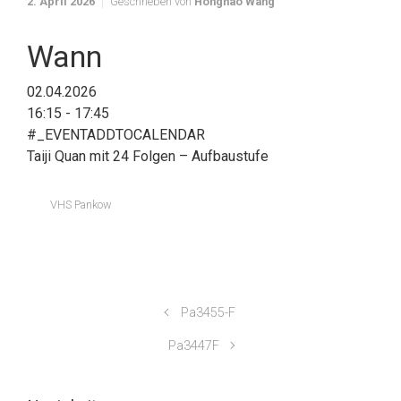
2. April 2026
Geschrieben von
Honghao Wang
Wann
02.04.2026
16:15 - 17:45
#_EVENTADDTOCALENDAR
Taiji Quan mit 24 Folgen – Aufbaustufe
VHS Pankow
Pa3455-F
Pa3447F