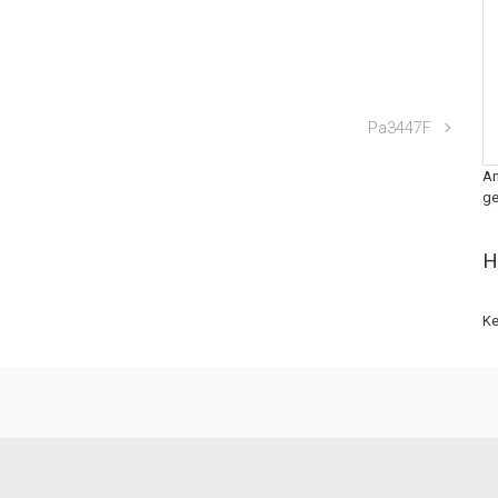
Pa3447F
An
ge
H
Ke