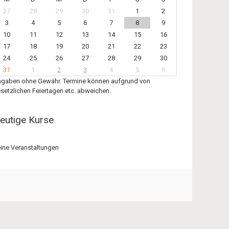
27
28
29
30
31
1
2
3
4
5
6
7
8
9
10
11
12
13
14
15
16
17
18
19
20
21
22
23
24
25
26
27
28
29
30
31
1
2
3
4
5
6
gaben ohne Gewähr. Termine können aufgrund von
setzlichen Feiertagen etc. abweichen.
eutige Kurse
ine Veranstaltungen