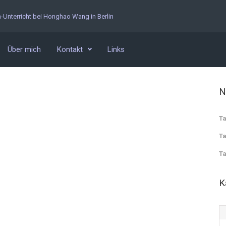
n-Unterricht bei Honghao Wang in Berlin
Über mich
Kontakt
Links
N
Ta
Ta
Ta
K