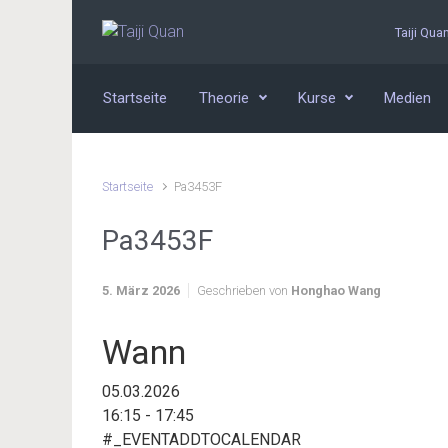
Zum Hauptinhalt springen
Taiji Qua
Startseite
Theorie
Kurse
Medien
Startseite
Pa3453F
Pa3453F
5. März 2026
Geschrieben von
Honghao Wang
Wann
05.03.2026
16:15 - 17:45
#_EVENTADDTOCALENDAR