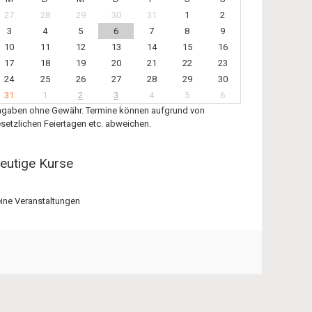
27
28
29
30
31
1
2
3
4
5
6
7
8
9
10
11
12
13
14
15
16
17
18
19
20
21
22
23
24
25
26
27
28
29
30
31
1
2
3
4
5
6
gaben ohne Gewähr. Termine können aufgrund von
setzlichen Feiertagen etc. abweichen.
eutige Kurse
ine Veranstaltungen