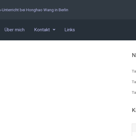
n-Unterricht bei Honghao Wang in Berlin
Über mich
Kontakt
Links
N
Ta
Ta
Ta
K