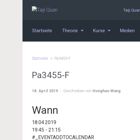
Zum Hauptinhalt springen
Taiji Qua
Startseite
Theorie
Kurse
Medien
Startseite
Pa3455-F
Pa3455-F
18. April 2019
Geschrieben von
Honghao Wang
Wann
18.04.2019
19:45 - 21:15
#_EVENTADDTOCALENDAR