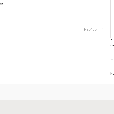
er
Pa3453F
An
ge
H
Ke