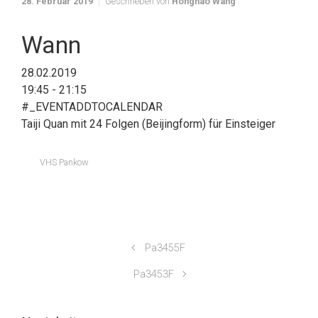
28. Februar 2019
Geschrieben von
Honghao Wang
Wann
28.02.2019
19:45 - 21:15
#_EVENTADDTOCALENDAR
Taiji Quan mit 24 Folgen (Beijingform) für Einsteiger
VHS Pankow
Pa3455F
Pa3453F