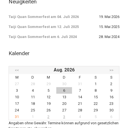
Neuigkeiten
Taiji Quan Sommerfest am 04. Juli 2026
19. Mai 2026
Taiji Quan Sommerfest am 12. Juli 2025
15. Mai 2025
Taiji Quan Sommerfest am 6. Juli 2024
28. Mai 2024
Kalender
Aug. 2026
<<
>>
M
D
M
D
F
S
S
27
28
29
30
31
1
2
3
4
5
6
7
8
9
10
11
12
13
14
15
16
17
18
19
20
21
22
23
24
25
26
27
28
29
30
31
1
2
3
4
5
6
Angaben ohne Gewähr. Termine können aufgrund von gesetzlichen