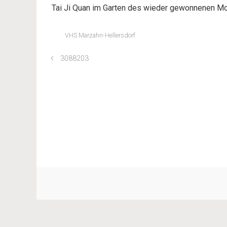
Tai Ji Quan im Garten des wieder gewonnenen M
VHS Marzahn-Hellersdorf
3088203