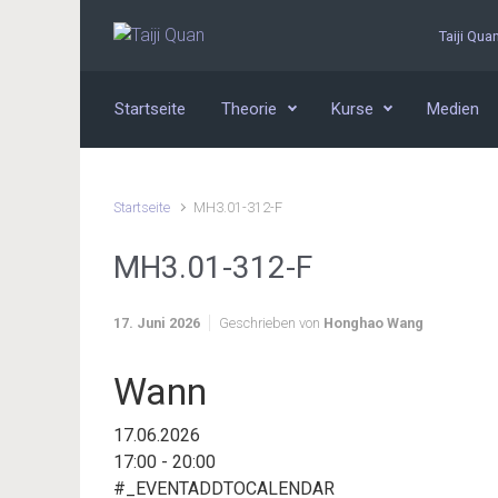
Zum Hauptinhalt springen
Taiji Qua
Startseite
Theorie
Kurse
Medien
Startseite
MH3.01-312-F
MH3.01-312-F
17. Juni 2026
Geschrieben von
Honghao Wang
Wann
17.06.2026
17:00 - 20:00
#_EVENTADDTOCALENDAR