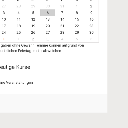
27
28
29
30
31
1
2
3
4
5
6
7
8
9
10
11
12
13
14
15
16
17
18
19
20
21
22
23
24
25
26
27
28
29
30
31
1
2
3
4
5
6
gaben ohne Gewähr. Termine können aufgrund von
setzlichen Feiertagen etc. abweichen.
eutige Kurse
ine Veranstaltungen