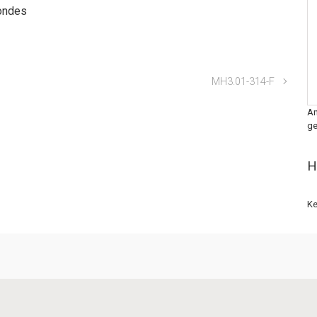
ondes
MH3.01-314-F
An
ge
H
Ke