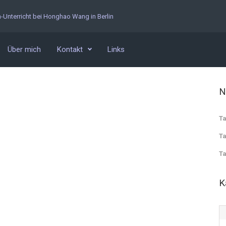
n-Unterricht bei Honghao Wang in Berlin
Über mich
Kontakt
Links
N
Ta
Ta
Ta
K