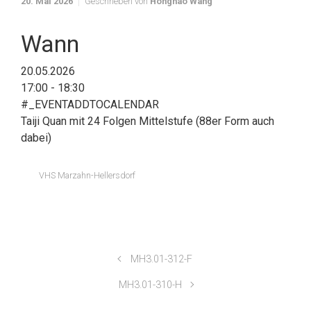
20. Mai 2026
Geschrieben von
Honghao Wang
Wann
20.05.2026
17:00 - 18:30
#_EVENTADDTOCALENDAR
Taiji Quan mit 24 Folgen Mittelstufe (88er Form auch
dabei)
VHS Marzahn-Hellersdorf
MH3.01-312-F
MH3.01-310-H