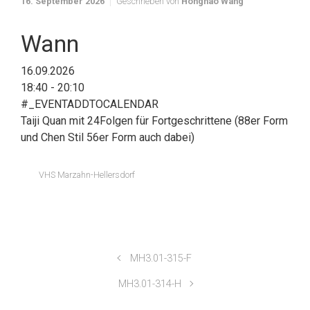
16. September 2026
Geschrieben von
Honghao Wang
Wann
16.09.2026
18:40 - 20:10
#_EVENTADDTOCALENDAR
Taiji Quan mit 24Folgen für Fortgeschrittene (88er Form
und Chen Stil 56er Form auch dabei)
VHS Marzahn-Hellersdorf
MH3.01-315-F
MH3.01-314-H