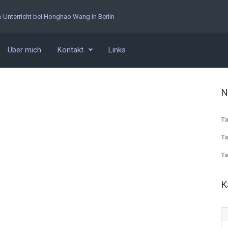
n-Unterricht bei Honghao Wang in Berlin
Über mich
Kontakt
Links
N
Ta
Ta
Ta
K