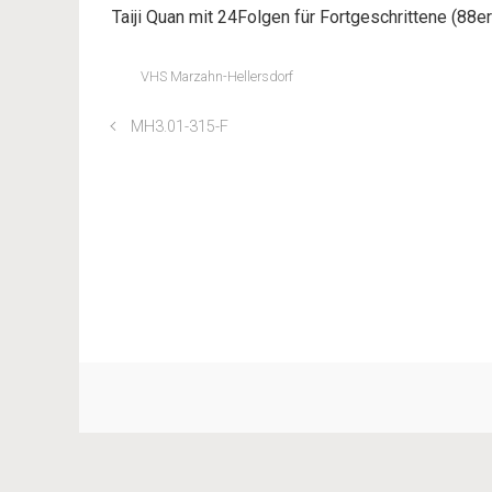
Taiji Quan mit 24Folgen für Fortgeschrittene (88e
VHS Marzahn-Hellersdorf
MH3.01-315-F