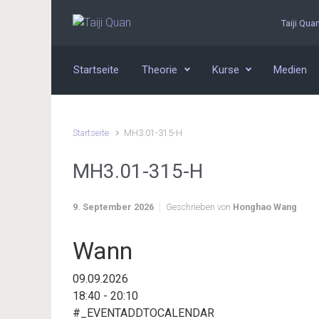
Zum Hauptinhalt springen
Taiji Qua
Startseite
Theorie
Kurse
Medien
Startseite
MH3.01-315-H
MH3.01-315-H
9. September 2026
Geschrieben von
Honghao Wang
Wann
09.09.2026
18:40 - 20:10
#_EVENTADDTOCALENDAR