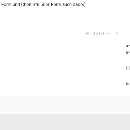
r Form und Chen Stil 56er Form auch dabei)
MH3.01-314-H
An
ge
H
Ke