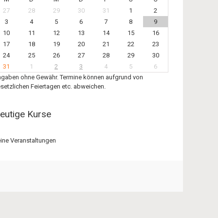
27
28
29
30
31
1
2
3
4
5
6
7
8
9
10
11
12
13
14
15
16
17
18
19
20
21
22
23
24
25
26
27
28
29
30
31
1
2
3
4
5
6
gaben ohne Gewähr. Termine können aufgrund von
setzlichen Feiertagen etc. abweichen.
eutige Kurse
ine Veranstaltungen