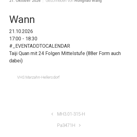
21. Oktober 2026
Geschrieben von
Honghao Wang
Wann
21.10.2026
17:00 - 18:30
#_EVENTADDTOCALENDAR
Taiji Quan mit 24 Folgen Mittelstufe (88er Form auch
dabei)
VHS Marzahn-Hellersdorf
MH3.01-315-H
Pa3471H