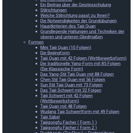
Ein Beitrag über die Geistesschulung
Stilrichtungen
Welche Stilrichtung passt zu Ihnen?
Die Notwendigkeiten der Grundübungen
Hauptkriterien des Taiji Quan
Grundlegende Haltungen und Techniken der
oberen und unteren Gliedmaßen
Formen
Mini Taiji Quan (10 Folgen)
Die Beijingform
Taiji Quan mit 42 Folgen (Wettbewerbsform)
Die traditionelle Yang-Form mit 85 Folgen
(Die Klassische Form)
Das Yang-Stil Taiji Quan mit 88 Folgen
Chen Stil Taiji Quan mit 56 Folgen
Sun Stil Taiji Quan mit 73 Folgen
Das Taiji Schwert mit 32 Folgen
Taiji Schwert mit 42 Folgen
(Wettbewerbsform)
Taiji Quan mit 48 Folgen
Wudang Taiji Schwertform mit 49 Folgen
Taiji Säbel
Taijigongfu Fächer ( Form 1 )
Taijigongfu Fächer ( Form 2 )