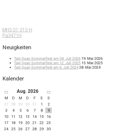
MH3.01-315-H
Pa3471H
Neuigkeiten
Taiji Quan Sommerfest am 04. Juli 2026
19. Mai 2026
Taiji Quan Sommerfest am 12. Juli 2025
15. Mai 2025
Taiji Quan Sommerfest am 6. Juli 2024
28. Mai 2024
Kalender
Aug. 2026
<<
>>
M
D
M
D
F
S
S
27
28
29
30
31
1
2
3
4
5
6
7
8
9
10
11
12
13
14
15
16
17
18
19
20
21
22
23
24
25
26
27
28
29
30