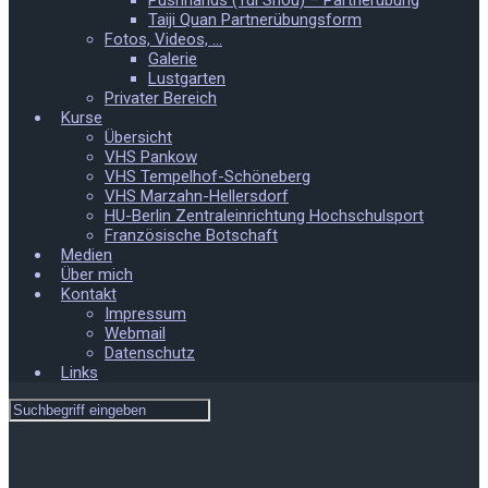
Pushhands (Tui Shou) – Partnerübung
Taiji Quan Partnerübungsform
Fotos, Videos, …
Galerie
Lustgarten
Privater Bereich
Kurse
Übersicht
VHS Pankow
VHS Tempelhof-Schöneberg
VHS Marzahn-Hellersdorf
HU-Berlin Zentraleinrichtung Hochschulsport
Französische Botschaft
Medien
Über mich
Kontakt
Impressum
Webmail
Datenschutz
Links