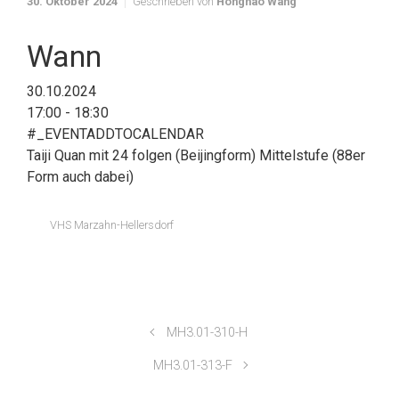
30. Oktober 2024
Geschrieben von
Honghao Wang
Wann
30.10.2024
17:00 - 18:30
#_EVENTADDTOCALENDAR
Taiji Quan mit 24 folgen (Beijingform) Mittelstufe (88er
Form auch dabei)
VHS Marzahn-Hellersdorf
MH3.01-310-H
MH3.01-313-F