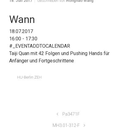
18. Juli 2017
Geschrieben von
Honghao Wang
Wann
18.07.2017
16:00 - 17:30
#_EVENTADDTOCALENDAR
Taiji Quan mit 42 Folgen und Pushing Hands für
Anfänger und Fortgeschrittene
HU-Berlin ZEH
Pa3471F
MH3.01-312-F