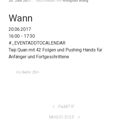
20. Juni 2017
Geschrieben von
Honghao Wang
Wann
20.06.2017
16:00 - 17:30
#_EVENTADDTOCALENDAR
Taiji Quan mit 42 Folgen und Pushing Hands für
Anfänger und Fortgeschrittene
HU-Berlin ZEH
Pa3471F
MH3.01-312-F