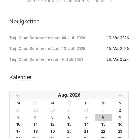
Sommerkurse 2016 ab sofort verfügbar
Neuigkeiten
Taiji Quan Sommerfest am 04. Juli 2026
19. Mai 2026
Taiji Quan Sommerfest am 12. Juli 2025
15. Mai 2025
Taiji Quan Sommerfest am 6. Juli 2024
28. Mai 2024
Kalender
Aug. 2026
<<
>>
M
D
M
D
F
S
S
27
28
29
30
31
1
2
3
4
5
6
7
8
9
10
11
12
13
14
15
16
17
18
19
20
21
22
23