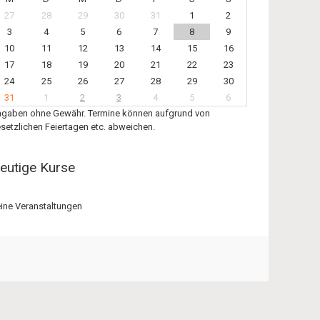
27
28
29
30
31
1
2
3
4
5
6
7
8
9
10
11
12
13
14
15
16
17
18
19
20
21
22
23
24
25
26
27
28
29
30
31
1
2
3
4
5
6
gaben ohne Gewähr. Termine können aufgrund von
setzlichen Feiertagen etc. abweichen.
eutige Kurse
ine Veranstaltungen