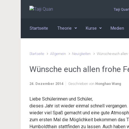
Zum Hauptinhalt springen
Taiji Qua
Startseite
Theorie
Kurse
Medien
Startseite
Allgemein
Neuigkeiten
Wünsche euch allen 
Wünsche euch allen frohe F
24. Dezember 2014
Geschrieben von
Honghao Wang
Liebe Schülerinnen und Schüler,
dieses Jahr ist wieder einmal schnell vergangen. 
wieder viel Spaß gemacht und eine gute Atmosphä
zum ersten Mal die Möglichkeit bekommen das Ta
Humboldthain stattfinden zu lassen. Auch haben w