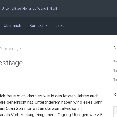
n-Unterricht bei Honghao Wang in Berlin
Über mich
Kontakt
Links
N
frohe Festtage!
esttage!
Ta
Ta
Ta
K
Ich freue mich, dass es wie in den letzten Jahren auch
re geherrscht hat. Unteranderem haben wir dieses Jahr
iji Quan Sommerfest an der Zentralwiese im
ir als Vorbereitung einige neue Qigong-Übungen wie z.B.